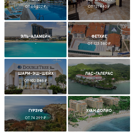
ОТ 66 222 ₽
ОТ 121 440 ₽
ЭЛЬ-АЛАМЕЙН
ФЕТХИЕ
-
ОТ 123 380 ₽
ШАРМ-ЭШ-ШЕЙХ
ЛАС-ГАЛЕРАС
ОТ 102 045 ₽
-
ГУРЗУФ
ХУАН ДОЛИО
ОТ 74 299 ₽
-